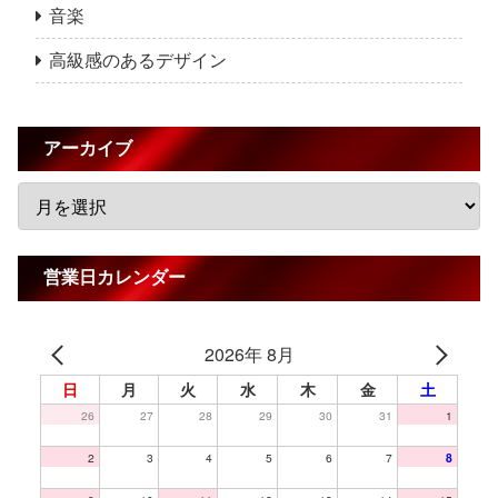
音楽
高級感のあるデザイン
アーカイブ
営業日カレンダー
2026年 8月
日
月
火
水
木
金
土
26
27
28
29
30
31
1
2
3
4
5
6
7
8