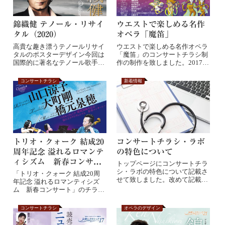
錦織健 テノール・リサイ
ウエストで楽しめる名作
タル（2020）
オペラ「魔笛」
高貴な趣き漂うテノールリサイ
ウエストで楽しめる名作オペラ
タルのポスターデザイン今回は
「魔笛」のコンサートチラシ制
国際的に著名なテノール歌手、
作の制作を致しました。2017年
錦織健さんのリサ...
のフィガロの...
コンサートチラシ
新着情報
トリオ・クォーク 結成20
コンサートチラシ・ラボ
周年記念 溢れるロマンテ
の特色について
ィシズム 新春コンサー
トップページにコンサートチラ
ト［2018］
シ・ラボの特色について記載さ
「トリオ・クォーク 結成20周
せて致しました。改めて記載し
年記念 溢れるロマンティシズ
ますと●「デザイ...
ム 新春コンサート」のチラシ
を制作させて頂...
コンサートチラシ
オペラのデザイン