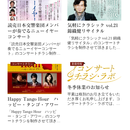
読売日本交響楽団メンバ
気軽にクラシック vol.21
ーが奏でるニューイヤー
錦織健リサイタル
コンサート
「気軽にクラシック vol.21 錦織
健リサイタル」のコンサートチ
「読売日本交響楽団メンバーが
ラシを制作させて頂きました。
奏でるニューイヤーコンサー
前回に...
ト」のコンサートチラシ制作を
させて頂きました。...
コンサートチラシ
新着情報
冬季休業のお知らせ
平素は格別のお引き立てをいた
Happy Tango Hour ハ
だき厚くお礼申し上げます。コ
ンサートチラシ・ラボでは、誠
ッピー・タンゴ・アワー
に勝手ながら下記...
「Happy Tango Hour ハッピ
ー・タンゴ・アワー」のコンサ
ートチラシを制作させて頂きま
し...