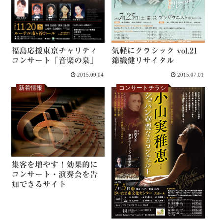
気軽にクラシック vol.21
福島応援東京チャリティ
錦織健リサイタル
コンサート「音楽の泉」
2015.09.04
2015.07.01
新着情報
コンサートチラシ
集客を増やす！効果的に
コンサート・演奏会を告
知できるサイト