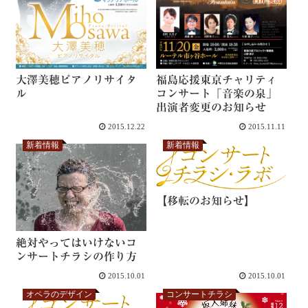
大澤美穂ピアノリサイタ
福島応援東京チャリティ
ル
コンサート「音楽の泉」
出演者変更のお知らせ
2015.12.22
2015.11.11
新着情報
新着情報
【移転のお知らせ】
絶対やってはいけないコ
ンサートチラシの作り方
2015.10.01
2015.10.01
オペラのデザイン
コンサートチラシ