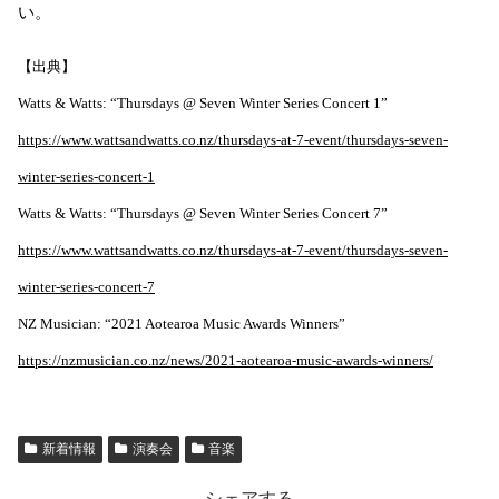
い。
【出典】
Watts & Watts: “Thursdays @ Seven Winter Series Concert 1”
https://www.wattsandwatts.co.nz/thursdays-at-7-event/thursdays-seven-
winter-series-concert-1
Watts & Watts: “Thursdays @ Seven Winter Series Concert 7”
https://www.wattsandwatts.co.nz/thursdays-at-7-event/thursdays-seven-
winter-series-concert-7
NZ Musician: “2021 Aotearoa Music Awards Winners”
https://nzmusician.co.nz/news/2021-aotearoa-music-awards-winners/
新着情報
演奏会
音楽
シェアする