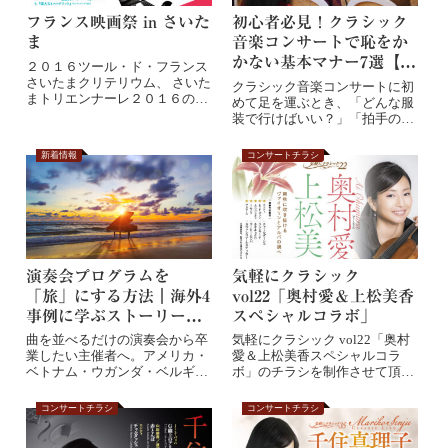
フランス映画祭 in さいた
初心者必見！クラシック
ま
音楽コンサートで恥をか
かない基本マナー7選【完
２０１６ツール・ド・フランス
全保存版】
さいたまクリテリウム、 さいた
クラシック音楽コンサートに初
まトリエンナーレ２０１６の開
めて足を運ぶとき、「どんな服
催に向けた 連...
装で行けばいい？」「拍手のタ
イミングは？」「...
新着情報
コンサートチラシ
演奏会プログラムを
気軽にクラシック
「旅」にする方法｜海外4
vol22「奥村愛＆上松美香
事例に学ぶストーリーテ
スペシャルコラボ」
リング
曲を並べるだけの演奏会から卒
気軽にクラシック vol22「奥村
業したい主催者へ。アメリカ・
愛＆上松美香スペシャルコラ
ベトナム・ウガンダ・ベルギ
ボ」のチラシを制作させて頂き
ー、4カ国の最前線事例に学
ました。ヴァ...
ぶ、聴衆を「旅」に誘うプログ
コンサートチラシ
コンサートチラシ
ラム構成術。ストーリーが人を
動かす。