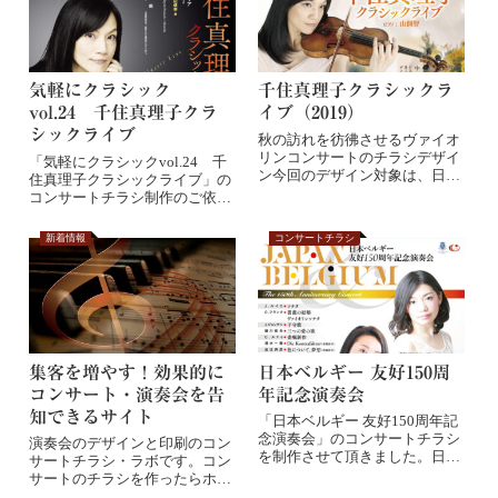
気軽にクラシック
千住真理子クラシックラ
vol.24 千住真理子クラ
イブ（2019）
シックライブ
秋の訪れを彷彿させるヴァイオ
リンコンサートのチラシデザイ
「気軽にクラシックvol.24 千
ン今回のデザイン対象は、日本
住真理子クラシックライブ」の
を代表するヴァイ...
コンサートチラシ制作のご依頼
を頂きまし...
新着情報
コンサートチラシ
集客を増やす！効果的に
日本ベルギー 友好150周
コンサート・演奏会を告
年記念演奏会
知できるサイト
「日本ベルギー 友好150周年記
念演奏会」のコンサートチラシ
演奏会のデザインと印刷のコン
を制作させて頂きました。日本
サートチラシ・ラボです。コン
とベルギーの...
サートのチラシを作ったらホー
ルや楽器店、その...