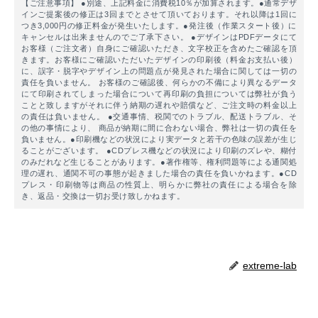
【ご注意事項】 ●別途、上記料金に消費税10％が加算されます。●通常デザ
インご提案後の修正は3回までとさせて頂いております。それ以降は1回に
つき3,000円の修正料金が発生いたします。●発注後（作業スタート後）に
キャンセルは出来ませんのでご了承下さい。 ●デザインはPDFデータにて
お客様（ご注文者）自身にご確認いただき、文字校正を含めたご確認を頂
きます。お客様にご確認いただいたデザインの印刷後（料金お支払い後）
に、誤字・脱字やデザイン上の問題点が発見された場合に関しては一切の
責任を負いません。 お客様のご確認後、何らかの不備により異なるデータ
にて印刷されてしまった場合について再印刷の負担については弊社が負う
ことと致しますがそれに伴う納期の遅れや賠償など、ご注文時の料金以上
の責任は負いません。 ●交通事情、税関でのトラブル、配送トラブル、そ
の他の事情により、 商品が納期に間に合わない場合、弊社は一切の責任を
負いません。●印刷機などの状況により実データと若干の色味の誤差が生じ
ることがございます。 ●CDプレス機などの状況により印刷のズレや、糊付
のみだれなど生じることがあります。●著作権等、権利問題等による通関処
理の遅れ、通関不可の事態が起きました場合の責任を負いかねます。●CD
プレス・印刷物等は商品の性質上、明らかに弊社の責任による場合を除
き、返品・交換は一切お受け致しかねます。
extreme-lab