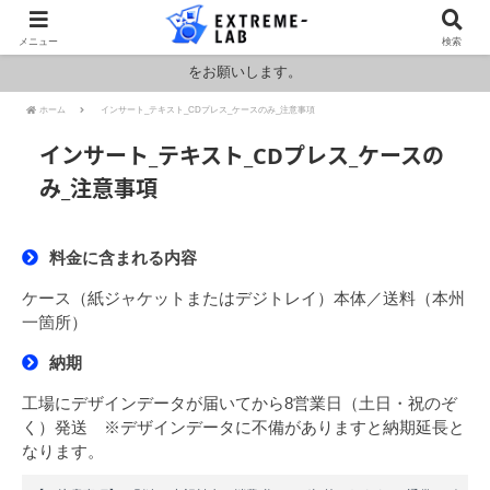
ロシア・ウクライナおよびアメリカ・イランの情勢により燃料および原料
メニュー
検索
価格が高騰しております。HPの金額と料金が異なりますのでお見積もり
をお願いします。
ホーム
インサート_テキスト_CDプレス_ケースのみ_注意事項
インサート_テキスト_CDプレス_ケースの
み_注意事項
料金に含まれる内容
ケース（紙ジャケットまたはデジトレイ）本体／送料（本州
一箇所）
納期
工場にデザインデータが届いてから8営業日（土日・祝のぞ
く）発送 ※デザインデータに不備がありますと納期延長と
なります。