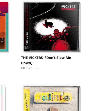
THE VICKERS「Don’t Slow Me
Down」
CDジャケット