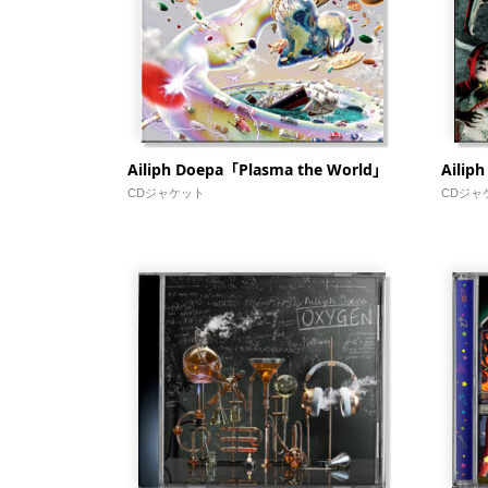
Ailiph Doepa「Plasma the World」
Aili
CDジャケット
CDジャ