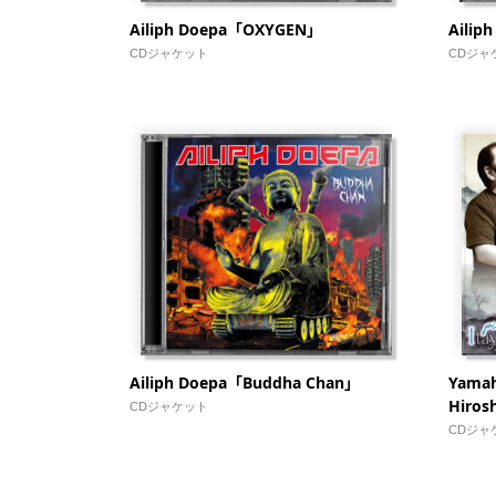
Ailiph Doepa「OXYGEN」
Aili
CDジャケット
CDジャ
Ailiph Doepa「Buddha Chan」
Yamahi
Hiros
CDジャケット
CDジャ