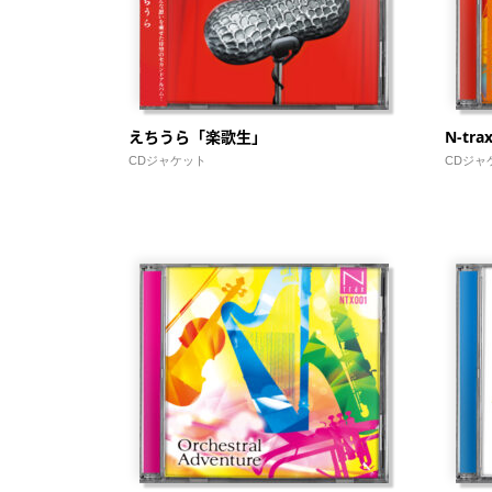
えちうら「楽歌生」
N-tra
CDジャケット
CDジャ