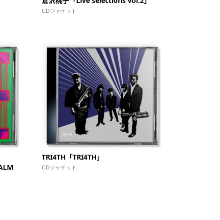
倉沢桃子「Live selections vol.2」
CDジャケット
TRI4TH「TRI4TH」
EALM
CDジャケット