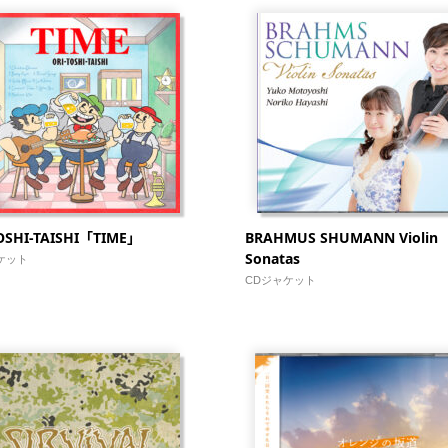
OSHI-TAISHI「TIME」
BRAHMUS SHUMANN Violin
Sonatas
ケット
CDジャケット