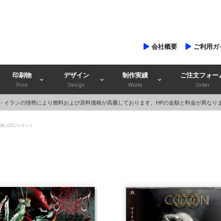
会社概要
ご利用ガ
印刷物
デザイン
制作実績
ご注文フォー
Print
Design
Works
Order
・イランの情勢により燃料および原料価格が高騰しております。HPの金額と料金が異なり
績 | CDジャケット