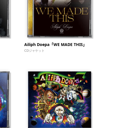
Ailiph Doepa「WE MADE THIS」
CDジャケット