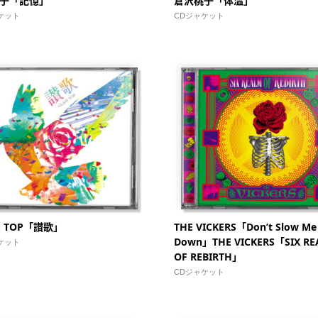
子「記憶」
倉沢桃子「体温」
ケット
CDジャケット
S TOP「讃歌」
THE VICKERS「Don’t Slow Me
Down」THE VICKERS「SIX R
ケット
OF REBIRTH」
CDジャケット