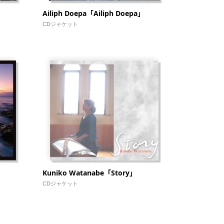
Ailiph Doepa「Ailiph Doepa」
CDジャケット
Kuniko Watanabe「Story」
CDジャケット