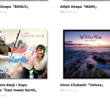
ph Doepa「BONUS」
Ailiph Doepa「MARS」
ケット
CDジャケット
ra Kenji / Itaya
Hiroo Chubachi「Volvox」
hi「East meets North」
CDジャケット
ケット