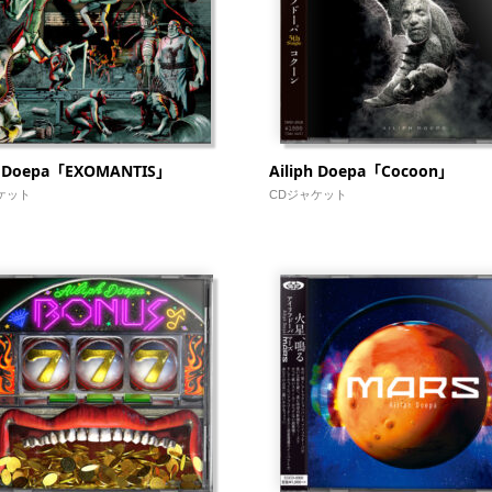
ph Doepa「EXOMANTIS」
Ailiph Doepa「Cocoon」
ケット
CDジャケット