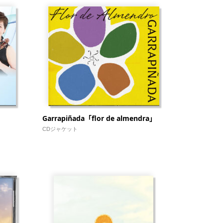
Garrapiñada「flor de almendra」
CDジャケット