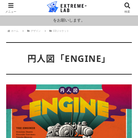
ロシア・ウクライナおよびアメリカ・イランの情勢により燃料および原料
メニュー
検索
価格が高騰しております。HPの金額と料金が異なりますのでお見積もり
をお願いします。
ホーム
デザイン
CDジャケット
円人図「ENGINE」