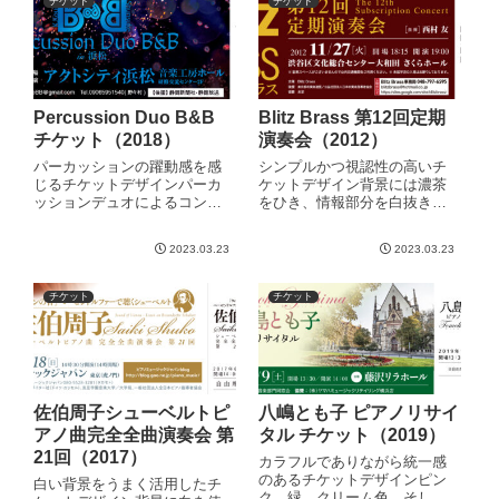
チケット
チケット
Percussion Duo B&B
Blitz Brass 第12回定期
チケット（2018）
演奏会（2012）
パーカッションの躍動感を感
シンプルかつ視認性の高いチ
じるチケットデザインパーカ
ケットデザイン背景には濃茶
ッションデュオによるコンサ
をひき、情報部分を白抜きに
ートチラシのデザインとなり
することで視認性を高めてお
ます。パーカッションのはじ
ります。タイトルなどについ
2023.03.23
2023.03.23
けるようなイメージと光のボ
ては黄色にして情報を強調し
ケ（bokeh）をシンクロさせ賑
た構成となっております。
やかな印象を持たせておりま
チケット
チケット
すが、黒ベースの背景とブル
佐伯周子シューベルトピ
八嶋とも子 ピアノリサイ
アノ曲完全全曲演奏会 第
タル チケット（2019）
21回（2017）
カラフルでありながら統一感
のあるチケットデザインピン
白い背景をうまく活用したチ
ク、緑、クリーム色、そして