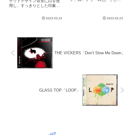
ケットデザイン背景に白を使
綺麗な花が咲く教会の写真と
用し、すっきりとした印象を
いう色彩豊かなチケットデザ
持たせつつバラの画像とゴー
インですが、全体的にまとま
ルドの配色によって全体に高
りを持たせ情報が煩雑になら
2023.03.23
2023.03.23
級感を持たせたチケットデザ
ないよう工夫されておりま
インとなっております。
す。タイトルにはグリーンと
ピンクの
THE VICKERS「Don’t Slow Me Down」
GLASS TOP「LOOP」