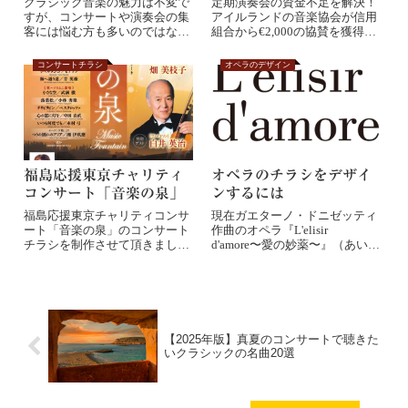
クラシック音楽の魅力は不変で
定期演奏会の資金不足を解決！
すが、コンサートや演奏会の集
アイルランドの音楽協会が信用
客には悩む方も多いのではない
組合から€2,000の協賛を獲得し
でしょうか。特に...
た方法や、銀行が音楽イベント
を支援する本当の理由など、実
コンサートチラシ
オペラのデザイン
際の事例から学ぶスポンサー獲
得術。
福島応援東京チャリティ
オペラのチラシをデザイ
コンサート「音楽の泉」
ンするには
福島応援東京チャリティコンサ
現在ガエターノ・ドニゼッティ
ート「音楽の泉」のコンサート
作曲のオペラ『L'elisir
チラシを制作させて頂きまし
d'amore〜愛の妙薬〜』（あいの
た。本公演は、東日...
みょ...
【2025年版】真夏のコンサートで聴きた
いクラシックの名曲20選