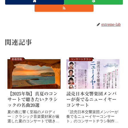
extreme-lab
関連記事
新着情報
コンサートチラシ
【2025年版】真夏のコン
読売日本交響楽団メンバ
サートで聴きたいクラシ
ーが奏でるニューイヤー
ックの名曲20選
コンサート
夏の夜に響く至福のメロディ
「読売日本交響楽団メンバーが
ー：クラシック音楽愛好家が厳
奏でるニューイヤーコンサー
選した夏のコンサートで聴きた
ト」のコンサートチラシ制作を
い名曲20選夏の暖...
させて頂きました。...