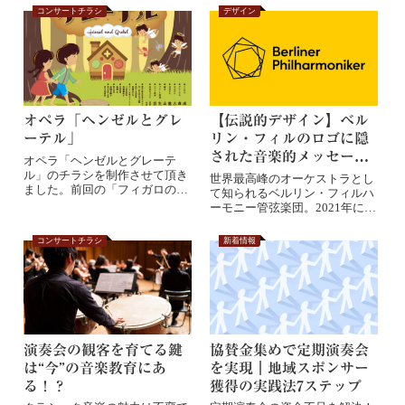
コンサートチラシ
デザイン
オペラ「ヘンゼルとグレ
【伝説的デザイン】ベル
ーテル」
リン・フィルのロゴに隠
された音楽的メッセージ
オペラ「ヘンゼルとグレーテ
とは？世界最高峰オーケ
ル」のチラシを制作させて頂き
世界最高峰のオーケストラとし
ました。前回の「フィガロの結
ストラの視覚的アイデン
て知られるベルリン・フィルハ
婚」に続けてイラス...
ーモニー管弦楽団。2021年に刷
ティティ革新の全貌
新されたその...
コンサートチラシ
新着情報
演奏会の観客を育てる鍵
協賛金集めで定期演奏会
は“今”の音楽教育にあ
を実現｜地域スポンサー
る！？
獲得の実践法7ステップ