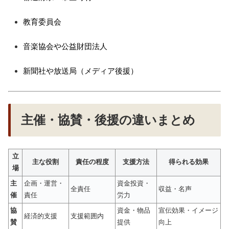
教育委員会
音楽協会や公益財団法人
新聞社や放送局（メディア後援）
主催・協賛・後援の違いまとめ
立
主な役割
責任の程度
支援方法
得られる効果
場
主
企画・運営・
資金投資・
全責任
収益・名声
催
責任
労力
協
資金・物品
宣伝効果・イメージ
経済的支援
支援範囲内
賛
提供
向上