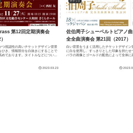
チケット
z Brass 第12回定期演奏会
佐伯周子シューベルトピアノ曲
2）
全全曲演奏会 第21回（2017）
かつ視認性の高いチケットデザイン背景
白い背景をうまく活用したチケットデザイン
をひき、情報部分を白抜きにすることで
に白を使用し、すっきりとした印象を持たせ
高めております。タイトルなどについて
バラの画像とゴールドの配色によって全体に
して情報を強調した構成となっておりま
感を持たせたチケットデザインとなっており
す。
2023.03.23
2023.0
）