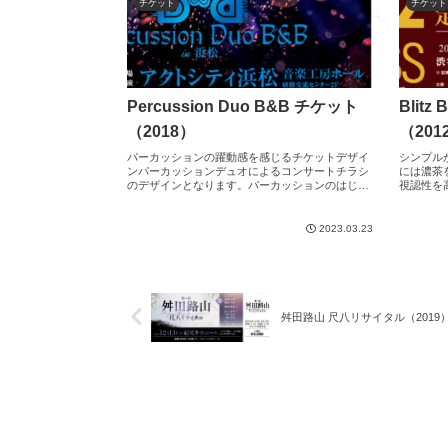
チケット
チケット
Percussion Duo B&B チケット
Blit
（2018）
（201
パーカッションの躍動感を感じるチケットデザイ
シンプル
ンパーカッションデュオによるコンサートチラシ
には濃茶
のデザインとなります。パーカッションのはじけ
視認性を
るようなイメージと光のボケ（bokeh）をシンクロ
は黄色に
させ賑やかな印象を持たせておりますが、黒ベー
す。
スの背景とブル
2023.03.23
舛田路山 尺八リサイタル（2019