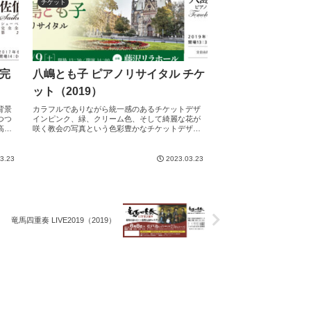
チケット
完
八嶋とも子 ピアノリサイタル チケ
ット（2019）
背景
カラフルでありながら統一感のあるチケットデザ
つつ
インピンク、緑、クリーム色、そして綺麗な花が
高級
咲く教会の写真という色彩豊かなチケットデザイ
ま
ンですが、全体的にまとまりを持たせ情報が煩雑
にならないよう工夫されております。タイトルに
はグリーンとピンクの
3.23
2023.03.23
竜馬四重奏 LIVE2019（2019）