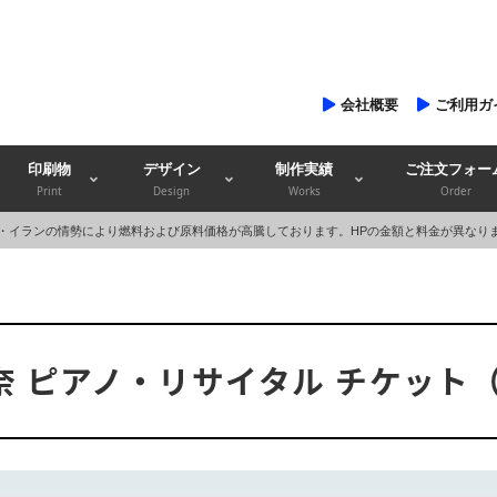
会社概要
ご利用ガ
印刷物
デザイン
制作実績
ご注文フォー
Print
Design
Works
Order
・イランの情勢により燃料および原料価格が高騰しております。HPの金額と料金が異なり
 ピアノ・リサイタル チケット（