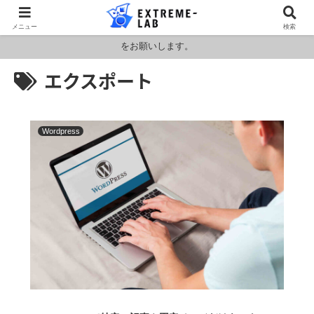
ロシア・ウクライナおよびアメリカ・イランの情勢により燃料および原料
メニュー
検索
価格が高騰しております。HPの金額と料金が異なりますのでお見積もり
をお願いします。
エクスポート
Wordpress