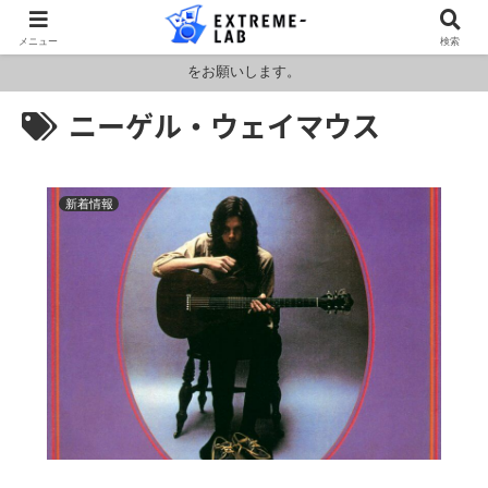
ロシア・ウクライナおよびアメリカ・イランの情勢により燃料および原料
メニュー
検索
価格が高騰しております。HPの金額と料金が異なりますのでお見積もり
をお願いします。
ニーゲル・ウェイマウス
新着情報