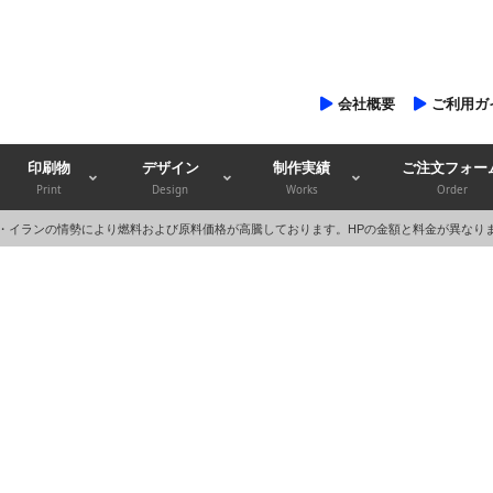
会社概要
ご利用ガ
印刷物
デザイン
制作実績
ご注文フォー
Print
Design
Works
Order
・イランの情勢により燃料および原料価格が高騰しております。HPの金額と料金が異なり