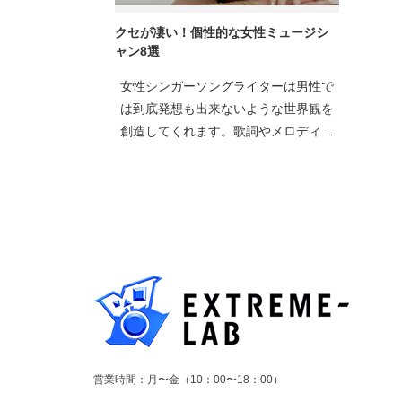
クセが凄い！個性的な女性ミュージシ
ャン8選
女性シンガーソングライターは男性で
は到底発想も出来ないような世界観を
創造してくれます。歌詞やメロディの
音楽性はもとより、ファッション、映
像なども非常に個性的です。今回は特
に次世代を牽引する（もうすでにして
いる）世界観をもった女性アーティス
ト
営業時間：月〜金（10：00〜18：00）