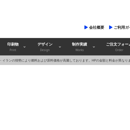
会社概要
ご利用ガ
印刷物
デザイン
制作実績
ご注文フォー
Print
Design
Works
Order
・イランの情勢により燃料および原料価格が高騰しております。HPの金額と料金が異なり