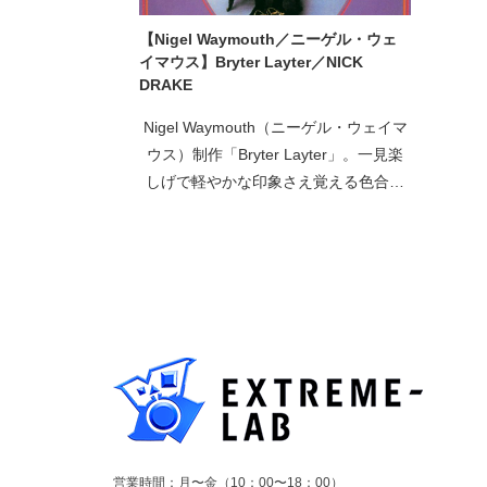
【Nigel Waymouth／ニーゲル・ウェ
イマウス】Bryter Layter／NICK
DRAKE
Nigel Waymouth（ニーゲル・ウェイマ
ウス）制作「Bryter Layter」。一見楽
しげで軽やかな印象さえ覚える色合い
のジャケットだが、中心に配置された
写真には陰気で繊細そうな長身の男が
写っています。この写真の男こそNICK
D
営業時間：月〜金（10：00〜18：00）