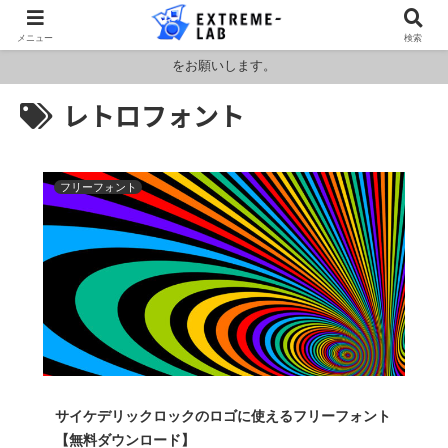
ロシア・ウクライナおよびアメリカ・イランの情勢により燃料および原料
メニュー
検索
価格が高騰しております。HPの金額と料金が異なりますのでお見積もり
をお願いします。
レトロフォント
フリーフォント
サイケデリックロックのロゴに使えるフリーフォント
【無料ダウンロード】