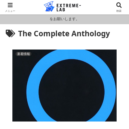
ロシア・ウクライナおよびアメリカ・イランの情勢により燃料および原料
メニュー
検索
価格が高騰しております。HPの金額と料金が異なりますのでお見積もり
をお願いします。
The Complete Anthology
新着情報