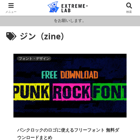
ロシア・ウクライナおよびアメリカ・イランの情勢により燃料および原料
メニュー
検索
価格が高騰しております。HPの金額と料金が異なりますのでお見積もり
をお願いします。
ジン（zine）
フォント・デザイン
パンクロックのロゴに使えるフリーフォント 無料ダ
ウンロードまとめ