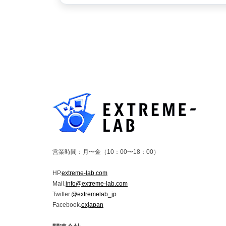
営業時間：月〜金（10：00〜18：00）
HP.
extreme-lab.com
Mail.
info@extreme-lab.com
Twitter.
@extremelab_jp
Facebook.
exjapan