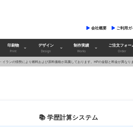
会社概要
ご利用ガ
印刷物
デザイン
制作実績
ご注文フォー
Print
Design
Works
Order
・イランの情勢により燃料および原料価格が高騰しております。HPの金額と料金が異なり
📚 学歴計算システム