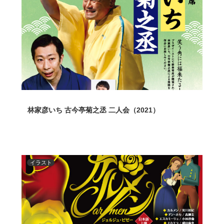
林家彦いち 古今亭菊之丞 二人会（2021）
イラスト