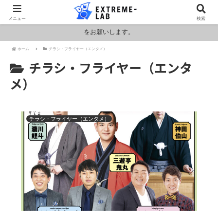
ロシア・ウクライナおよびアメリカ・イランの情勢により燃料および原料
メニュー
検索
価格が高騰しております。HPの金額と料金が異なりますのでお見積もり
をお願いします。
ホーム
チラシ・フライヤー（エンタメ）
チラシ・フライヤー（エンタ
メ）
チラシ・フライヤー（エンタメ）