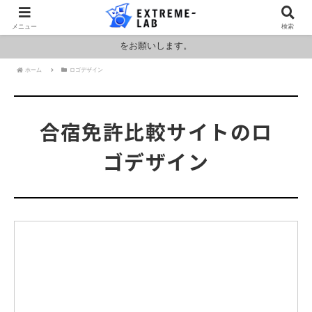
ロシア・ウクライナおよびアメリカ・イランの情勢により燃料および原料
メニュー
検索
価格が高騰しております。HPの金額と料金が異なりますのでお見積もり
をお願いします。
ホーム
ロゴデザイン
合宿免許比較サイトのロ
ゴデザイン