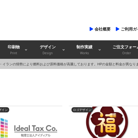
会社概要
ご利用ガ
印刷物
デザイン
制作実績
ご注文フォー
Print
Design
Works
Order
・イランの情勢により燃料および原料価格が高騰しております。HPの金額と料金が異なり
ザイン
ロゴデザイン