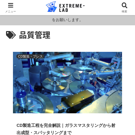
ロシア・ウクライナおよびアメリカ・イランの情勢により燃料および原料
メニュー
検索
価格が高騰しております。HPの金額と料金が異なりますのでお見積もり
をお願いします。
品質管理
CD製造・プレス
CD製造工程を完全解説｜ガラスマスタリングから射
出成型・スパッタリングまで