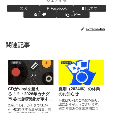
シェアする
X
Facebook
はてブ
LINE
コピー
extreme-lab
関連記事
新着情報
新着情報
CDがvinylを超え
夏期（2024年）の休業
る！？：2026年カナダ
のお知らせ
市場の逆転現象が示すフ
平素は格別のご高配を賜り、
ィジカルの未来
誠にありがとうございます。
2026年1月、カナダでCDが
2024年夏期の休業期間につい
vinylに肉薄する週が出現。前
て、以下お知らせ致します。