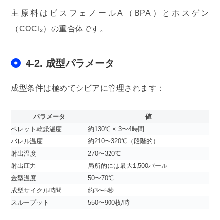
主原料はビスフェノールA（BPA）とホスゲン
（COCl₂）の重合体です。
4-2. 成型パラメータ
成型条件は極めてシビアに管理されます：
パラメータ
値
ペレット乾燥温度
約130℃ × 3〜4時間
バレル温度
約210〜320℃（段階的）
射出温度
270〜320℃
射出圧力
局所的には最大1,500バール
金型温度
50〜70℃
成型サイクル時間
約3〜5秒
スループット
550〜900枚/時