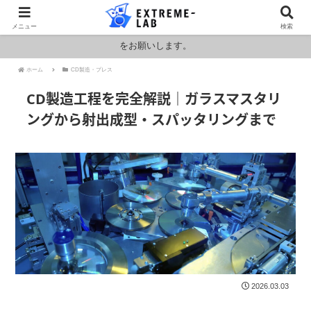
ロシア・ウクライナおよびアメリカ・イランの情勢により燃料および原料
メニュー
検索
価格が高騰しております。HPの金額と料金が異なりますのでお見積もり
をお願いします。
ホーム
CD製造・プレス
CD製造工程を完全解説｜ガラスマスタリ
ングから射出成型・スパッタリングまで
2026.03.03