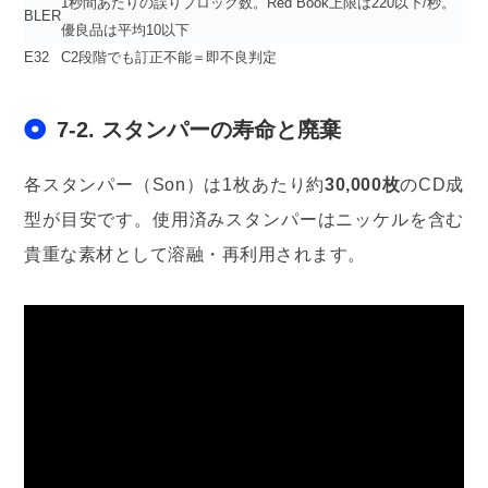
1秒間あたりの誤りブロック数。Red Book上限は220以下/秒。
BLER
優良品は平均10以下
E32
C2段階でも訂正不能＝即不良判定
7-2. スタンパーの寿命と廃棄
各スタンパー（Son）は1枚あたり約
30,000枚
のCD成
型が目安です。使用済みスタンパーはニッケルを含む
貴重な素材として溶融・再利用されます。