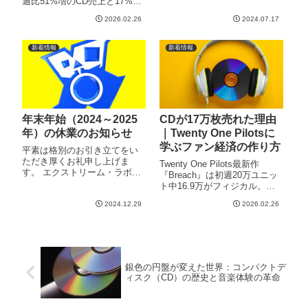
週比51%増のCD売上と17%減
2024年8月8日（水）、9日
のvinyl。Luminateデータが示
（木）、2024年8月13日（火）
2026.02.26
2024.07.17
す「フィジカル多様化」の実
～2024年8月16日（金）ご不便
態と、インディーズアーティ
をおかけいたしますが、何卒
ストが今すべき戦略的CD活用
新着情報
新着情報
ご了承い
とは。
年末年始（2024～2025
CDが17万枚売れた理由
年）の休業のお知らせ
｜Twenty One Pilotsに
学ぶファン経済の作り方
平素は格別のお引き立てをい
ただき厚くお礼申し上げま
Twenty One Pilots最新作
す。 エクストリーム・ラボで
『Breach』は初週20万ユニッ
は、誠に勝手ながら下記日程
ト中16.9万がフィジカル。ス
を冬季休業とさせていただき
トリーミング時代にCDが売れ
ます。 冬季休業期間 2024年
2024.12.29
2026.02.26
る理由と、ファンの心を掴む
12月27日(金）～2025年1月5日
「意図的な商品設計」の秘訣
（日） 営業開始は2024年1月6
を解説。インディーズアーテ
日（月
ィスト必見。
銀色の円盤が変えた世界：コンパクトデ
ィスク（CD）の歴史と音楽体験の革命