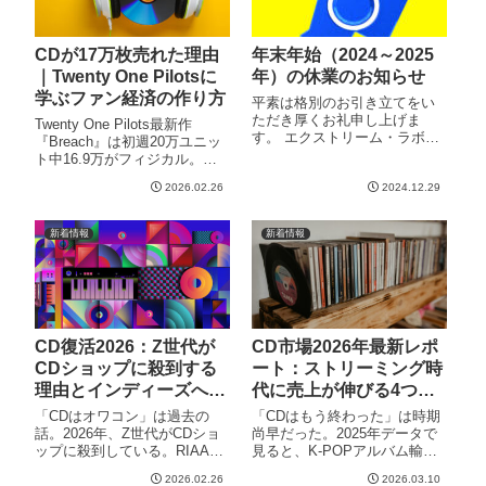
CDが17万枚売れた理由
年末年始（2024～2025
｜Twenty One Pilotsに
年）の休業のお知らせ
学ぶファン経済の作り方
平素は格別のお引き立てをい
ただき厚くお礼申し上げま
Twenty One Pilots最新作
す。 エクストリーム・ラボで
『Breach』は初週20万ユニッ
は、誠に勝手ながら下記日程
ト中16.9万がフィジカル。ス
を冬季休業とさせていただき
トリーミング時代にCDが売れ
ます。 冬季休業期間 2024年
2026.02.26
2024.12.29
る理由と、ファンの心を掴む
12月27日(金）～2025年1月5日
「意図的な商品設計」の秘訣
（日） 営業開始は2024年1月6
を解説。インディーズアーテ
新着情報
新着情報
日（月
ィスト必見。
CD復活2026：Z世代が
CD市場2026年最新レポ
CDショップに殺到する
ート：ストリーミング時
理由とインディーズへの
代に売上が伸びる4つの
教訓
理由
「CDはオワコン」は過去の
「CDはもう終わった」は時期
話。2026年、Z世代がCDショ
尚早だった。2025年データで
ップに殺到している。RIAA・
見ると、K-POPアルバム輸出
Luminate・Discogsのデータと
は初の3億ドル超え。Z世代の
2026.02.26
2026.03.10
現場取材が裏付ける「デジタ
「#cdaesthetic」ブームからド