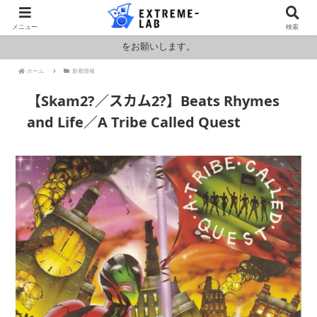
ロシア・ウクライナおよびアメリカ・イランの情勢により燃料および原料
メニュー
検索
価格が高騰しております。HPの金額と料金が異なりますのでお見積もり
をお願いします。
ホーム
新着情報
【Skam2?／スカム2?】Beats Rhymes
and Life／A Tribe Called Quest