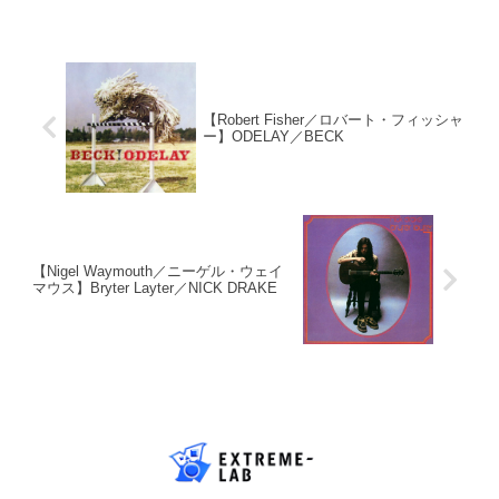
ル時代の所有欲」の正体。イ
イツ・スペインの動向まで、
ンディーズアーティスト必読
最新一次情報源で読み解くCD
の最新トレンドを解説。
市場の実態。
【Robert Fisher／ロバート・フィッシャ
ー】ODELAY／BECK
【Nigel Waymouth／ニーゲル・ウェイ
マウス】Bryter Layter／NICK DRAKE