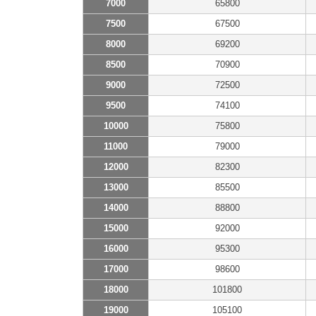
7000
65800
7500
67500
8000
69200
8500
70900
9000
72500
9500
74100
10000
75800
11000
79000
12000
82300
13000
85500
14000
88800
15000
92000
16000
95300
17000
98600
18000
101800
19000
105100