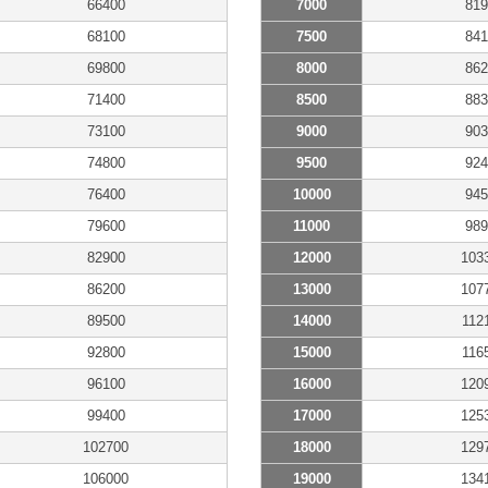
66400
7000
819
68100
7500
841
69800
8000
862
71400
8500
883
73100
9000
903
74800
9500
924
76400
10000
945
79600
11000
989
82900
12000
103
86200
13000
107
89500
14000
112
92800
15000
116
96100
16000
120
99400
17000
125
102700
18000
129
106000
19000
134