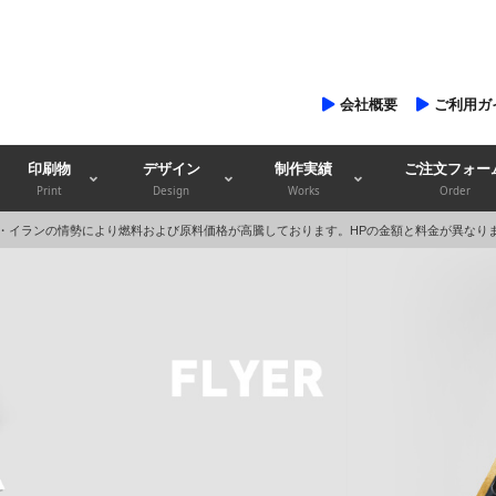
会社概要
ご利用ガ
印刷物
デザイン
制作実績
ご注文フォー
Print
Design
Works
Order
・イランの情勢により燃料および原料価格が高騰しております。HPの金額と料金が異なり