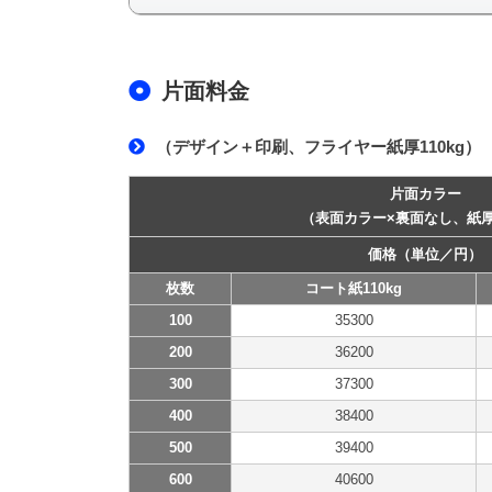
片面料金
（デザイン＋印刷、フライヤー紙厚110kg）
片面カラー
（表面カラー×裏面なし、紙厚1
価格（単位／円）
枚数
コート紙110kg
100
35300
200
36200
300
37300
400
38400
500
39400
600
40600