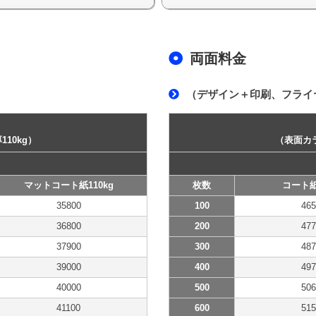
両面料金
（デザイン＋印刷、フライヤ
10kg）
（表面カラ
マットコート紙110kg
枚数
コート紙
35800
100
465
36800
200
477
37900
300
487
39000
400
497
40000
500
506
41100
600
515