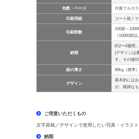
色数・ページ
片面フルカラ
印刷用紙
コート紙 / 
100部～1000
印刷部数
（10000
約2〜4週間
納期
(デザインは
す。その後印
紙の厚さ
90kg（標準
基本的にはお
デザイン
が、複雑なも
ご用意いただくもの
文字原稿／デザインで使用したい写真・イラスト
納期