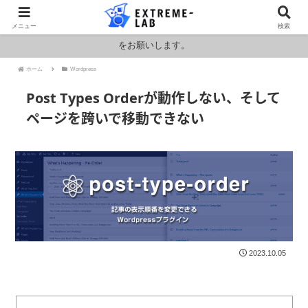
ロシア・ウクライナおよびアメリカ・イランの情勢により燃料および原料
メニュー
検索
価格が高騰しております。HPの金額と料金が異なりますのでお見積もり
をお願いします。
ホーム
Wordpress
Post Types Orderが動作しない、そして
ページを跨いで移動できない
2023.10.05