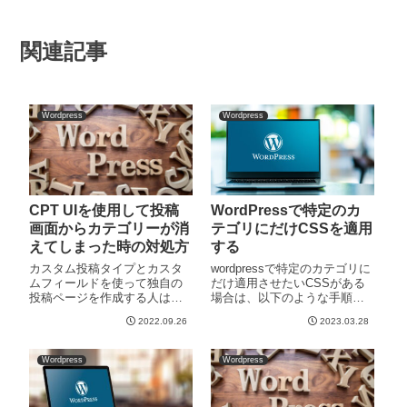
関連記事
Wordpress
Wordpress
CPT UIを使用して投稿
WordPressで特定のカ
画面からカテゴリーが消
テゴリにだけCSSを適用
えてしまった時の対処方
する
カスタム投稿タイプとカスタ
wordpressで特定のカテゴリに
ムフィールドを使って独自の
だけ適用させたいCSSがある
投稿ページを作成する人は多
場合は、以下のような手順を
いかと思いますが、その際
行います。カテゴリIDを調べ
2022.09.26
2023.03.28
CPT UI（Custom Post Type
るまず、CSSを適用させたい
UI）を使用して構築していた
カテゴリのIDを調べます。
ら、投稿画面上から「カテゴ
「カテゴリー」ページを開く
Wordpress
Wordpress
リー」の項目が消えてしまい
と各カテゴリのIDという所に
ました。C
数字が記載され