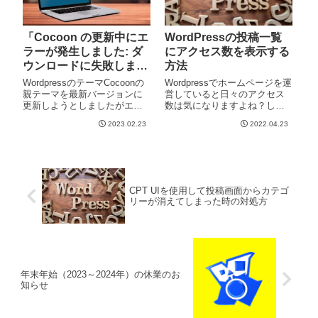
「Cocoon の更新中にエ
WordPressの投稿一覧
ラーが発生しました: ダ
にアクセス数を表示する
ウンロードに失敗しまし
方法
た」に対する対処法
WordpressのテーマCocoonの
Wordpressでホームページを運
親テーマを最新バージョンに
営していると日々のアクセス
更新しようとしましたがエラ
数は気になりますよね？しか
ーが出てしまいました。いつ
し、Googleアナリティクスを
2023.02.23
2022.04.23
も通り、ダッシュボードから
いちいち開くのは面倒です
更新のページに入りチェック
し、簡単なアクセス数だけ知
を入れて「テーマを更新」し
りたいのでGoogleアナリティ
たのですが「Cocoon の更新中
クスやアクセス数を測るプラ
にエラーが
グインのゴチ
CPT UIを使用して投稿画面からカテゴ
リーが消えてしまった時の対処方
年末年始（2023～2024年）の休業のお
知らせ